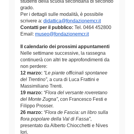
studenti della scuola secondaria di secondo
grado.
Per i dettagli sulle modalità, è possibile
scrivere a:
didattica@fondazionemcr.it
Contatti per il pubblico:
Tel. 0464 452800
Email:
museo@fondazionemcr.it
Il calendario dei prossimi appuntamenti
Nelle settimane successive, la rassegna
continuerà con altri tre approfondimenti da
non perdere:
12 marzo:
“Le piante officinali spontanee
del Trentino”
, a cura di Luca Frattini e
Massimiliano Trenti.
19 marzo:
“Flora del versante roveretano
del Monte Zugna”
, con Francesco Festi e
Filippo Prosser.
26 marzo:
“Flora de Fascia: un libro sulla
flora popolare della Val di Fassa”
,
presentato da Alberto Chiocchetti e Nives
Iori.