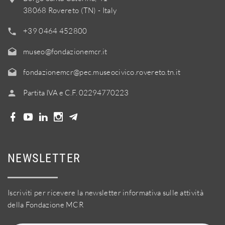
38068 Rovereto (TN) - Italy
+39 0464 452800
museo@fondazionemcr.it
fondazionemcr@pec.museocivico.rovereto.tn.it
Partita IVA e C.F. 02294770223
NEWSLETTER
Iscriviti per ricevere la newsletter informativa sulle attività
della Fondazione MCR