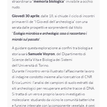
straordinaria "
memoria biologica
" invisibile a occhio
nudo.
Giovedì 30 aprile
, dalle 18, si chiude il ciclo di incontri
primaverili de “I Giovedì dell’archeologia” con una
serata dalle prospettive sorprendenti dal titolo
"
Ecologia microbica e archeologia: cosa ci raccontano i
microbi sul passato
".
A guidare questa esplorazione ai confini tra biologia e
storia sarà
Samuele Voyron
, del Dipartimento di
Scienze della Vita e Biologia dei Sistemi
dell’Università di Torino.
Durante l'incontro verrà illustrato l'affascinante lavoro
di indagine condotto insieme alla ricercatrice dl CNR
Erica Lumini: l'analisi dei campioni di suolo estratti dai
siti archeologici per recuperare antiche tracce di DNA.
Si tratta di un vero e proprio lavoro investigativo
molecolare: studiando da vicino le comunità batteriche
e fungine integrate con la componente vegetale, è oggi