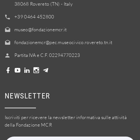
38068 Rovereto (TN) - Italy
+39 0464 452800
museo@fondazionemcr.it
fondazionemcr@pec.museocivico.rovereto.tn.it
Partita IVA e C.F. 02294770223
NEWSLETTER
Iscriviti per ricevere la newsletter informativa sulle attività
della Fondazione MCR