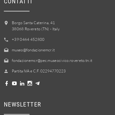
CONTATTI
Borgo Santa Caterina, 41
38068 Rovereto (TN) - Italy
+39 0464 452800
museo@fondazionemcr.it
fondazionemcr@pec.museocivico.rovereto.tn.it
Partita IVA e C.F. 02294770223
NEWSLETTER