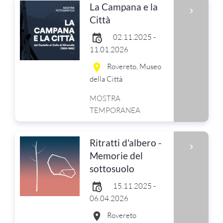
La Campana e la
Città
02.11.2025 -
11.01.2026
Rovereto, Museo
della Città
MOSTRA
TEMPORANEA
Ritratti d'albero -
Memorie del
sottosuolo
15.11.2025 -
06.04.2026
Rovereto