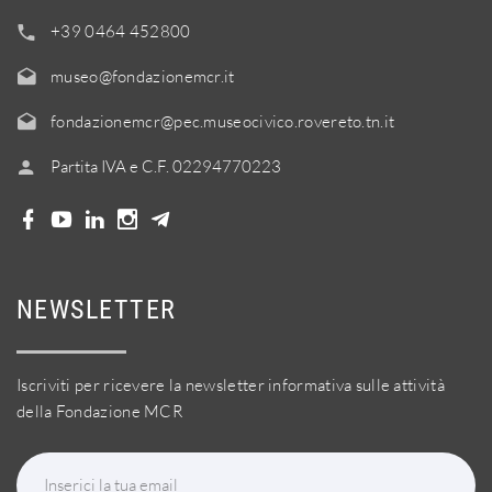
+39 0464 452800
museo@fondazionemcr.it
fondazionemcr@pec.museocivico.rovereto.tn.it
Partita IVA e C.F. 02294770223
NEWSLETTER
Iscriviti per ricevere la newsletter informativa sulle attività
della Fondazione MCR
Inserici la tua email