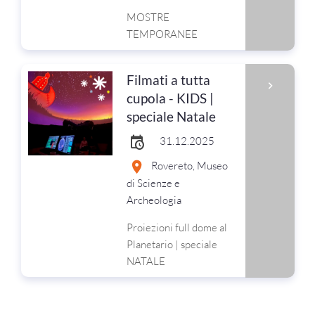
MOSTRE
TEMPORANEE
Filmati a tutta
cupola - KIDS |
speciale Natale
31.12.2025
Rovereto, Museo
di Scienze e
Archeologia
Proiezioni full dome al
Planetario | speciale
NATALE