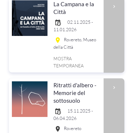
La Campana e la
Città
02.11.2025 -
11.01.2026
Rovereto, Museo
della Città
MOSTRA
TEMPORANEA
Ritratti d'albero -
Memorie del
sottosuolo
15.11.2025 -
06.04.2026
Rovereto