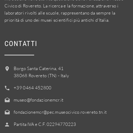
Civico di Rovereto. La ricerca e la formazione, attraverso i
laboratori rivolti alle scuole, rappresentano da sempre la
priorità di uno dei musei scientifici più antichi d'Italia.
CONTATTI
Borgo Santa Caterina, 41
38068 Rovereto (TN) - Italy
+39 0464 452800
museo@fondazionemcr.it
fondazionemcr@pec.museocivico.rovereto.tn.it
Partita IVA e C.F. 02294770223