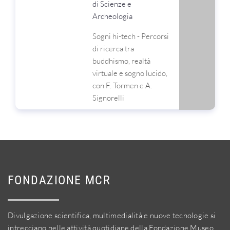
di Scienze e
Archeologia
Sogni hi-tech - Percorsi
di ricerca tra
buddhismo, realtà
virtuale e sogno lucido,
con F. Tormen e A.
Signorelli
FONDAZIONE MCR
Divulgazione scientifica, multimedialità e nuove tecnologie si
intrecciano nelle attività quotidiane della Fondazione Museo