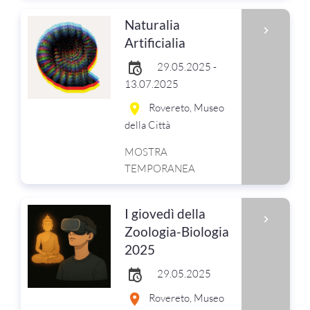
Naturalia
Artificialia
29.05.2025 -
13.07.2025
Rovereto, Museo
della Città
MOSTRA
TEMPORANEA
I giovedì della
Zoologia-Biologia
2025
29.05.2025
Rovereto, Museo