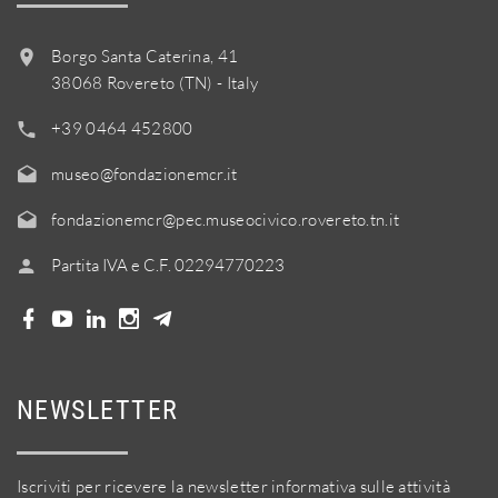
Borgo Santa Caterina, 41
38068 Rovereto (TN) - Italy
+39 0464 452800
museo@fondazionemcr.it
fondazionemcr@pec.museocivico.rovereto.tn.it
Partita IVA e C.F. 02294770223
NEWSLETTER
Iscriviti per ricevere la newsletter informativa sulle attività