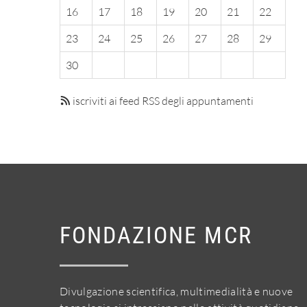
16
17
18
19
20
21
22
23
24
25
26
27
28
29
30
iscriviti ai feed RSS degli appuntamenti
FONDAZIONE MCR
Divulgazione scientifica, multimedialità e nuove