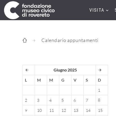
VISITA
Calendario appuntamenti
Giugno 2025
L
M
M
G
V
S
D
1
2
3
4
5
6
7
8
9
10
11
12
13
14
15