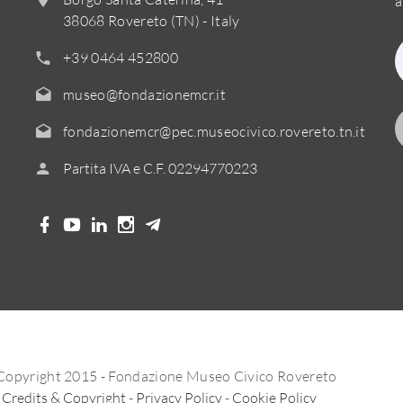
a
38068 Rovereto (TN) - Italy
+39 0464 452800
museo@fondazionemcr.it
fondazionemcr@pec.museocivico.rovereto.tn.it
Partita IVA e C.F. 02294770223
Copyright 2015 - Fondazione Museo Civico Rovereto
Credits & Copyright
-
Privacy Policy
-
Cookie Policy