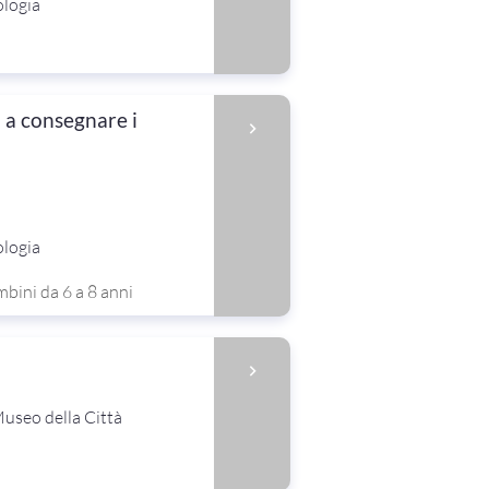
ologia
a a consegnare i
ologia
bini da 6 a 8 anni
useo della Città