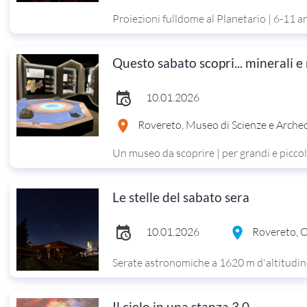
Proiezioni fulldome al Planetario | 6-11 a
Questo sabato scopri... minerali e
10.01.2026
Rovereto, Museo di Scienze e Arche
Un museo da scoprire | per grandi e piccol
Le stelle del sabato sera
10.01.2026
Rovereto, 
Serate astronomiche a 1620 m d'altitudin
Il cielo in una stanza 3.0