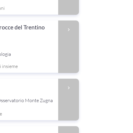
nni
 rocce del Trentino
ologia
i insieme
Osservatorio Monte Zugna
e