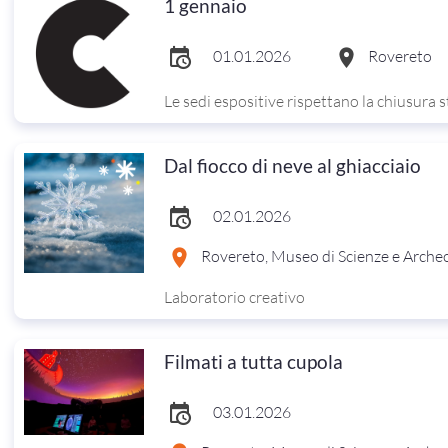
1 gennaio
01.01.2026
Rovereto
Le sedi espositive rispettano la chiusura s
Dal fiocco di neve al ghiacciaio
02.01.2026
Rovereto, Museo di Scienze e Arche
Laboratorio creativo
Filmati a tutta cupola
03.01.2026