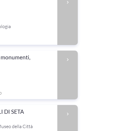
ologia
, monumenti,
o
LI DI SETA
useo della Città