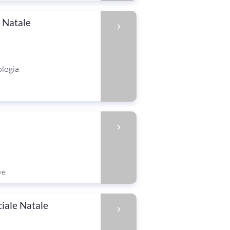
e Natale
ologia
ve
ciale Natale