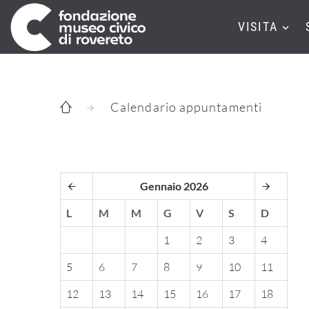
VISITA
Calendario appuntamenti
Gennaio 2026
L
M
M
G
V
S
D
1
2
3
4
5
6
7
8
9
10
11
12
13
14
15
16
17
18