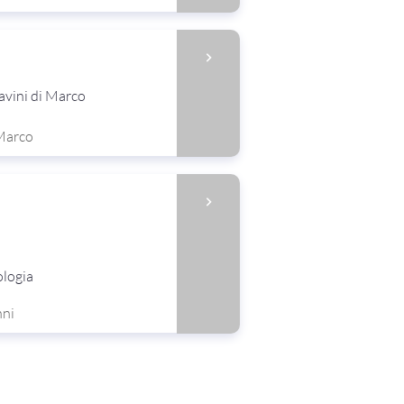
avini di Marco
 Marco
ologia
nni