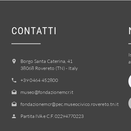
CONTATTI
I
Borgo Santa Caterina, 41
a
38068 Rovereto (TN) - Italy
+39 0464 452800
museo@fondazionemcr.it
fondazionemcr@pec.museocivico.rovereto.tn.it
Partita IVA e C.F. 02294770223