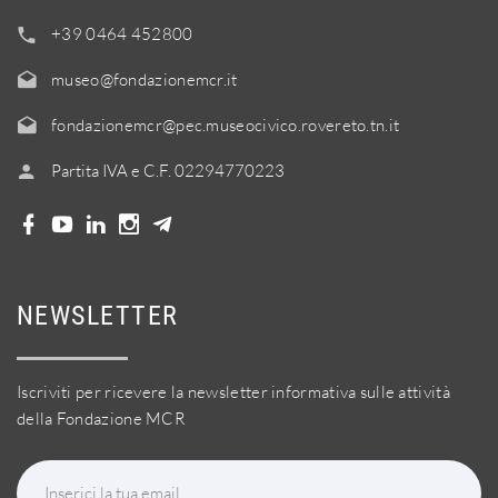
+39 0464 452800
museo@fondazionemcr.it
fondazionemcr@pec.museocivico.rovereto.tn.it
Partita IVA e C.F. 02294770223
NEWSLETTER
Iscriviti per ricevere la newsletter informativa sulle attività
della Fondazione MCR
Inserici la tua email