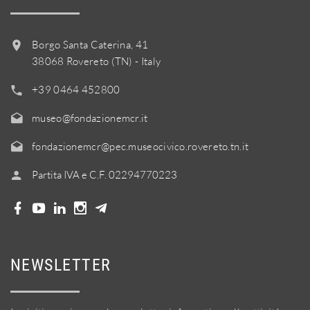
Borgo Santa Caterina, 41
38068 Rovereto (TN) - Italy
+39 0464 452800
museo@fondazionemcr.it
fondazionemcr@pec.museocivico.rovereto.tn.it
Partita IVA e C.F. 02294770223
NEWSLETTER