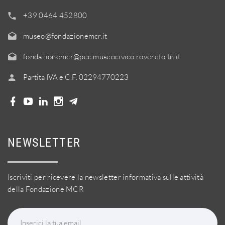
+39 0464 452800
museo@fondazionemcr.it
fondazionemcr@pec.museocivico.rovereto.tn.it
Partita IVA e C.F. 02294770223
NEWSLETTER
Iscriviti per ricevere la newsletter informativa sulle attività
della Fondazione MCR
Inserici la tua email