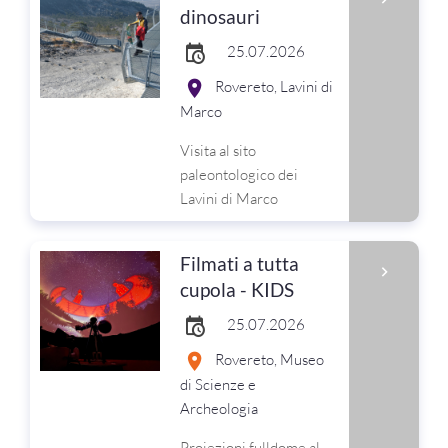
dinosauri
25.07.2026
Rovereto, Lavini di
Marco
Visita al sito
paleontologico dei
Lavini di Marco
Filmati a tutta
cupola - KIDS
25.07.2026
Rovereto, Museo
di Scienze e
Archeologia
Proiezioni fulldome al