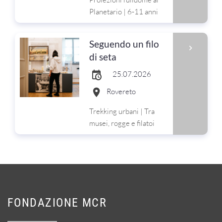
Planetario | 6-11 anni
Seguendo un filo
di seta
25.07.2026
Rovereto
Trekking urbani | Tra
musei, rogge e filatoi
FONDAZIONE MCR