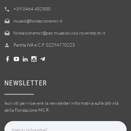
+39 0464 452800
museo@fondazionemcr.it
fondazionemcr@pec.museocivico.rovereto.tn.it
Partita IVA e C.F. 02294770223
NEWSLETTER
Iscriviti per ricevere la newsletter informativa sulle attività
della Fondazione MCR
Inserici la tua email