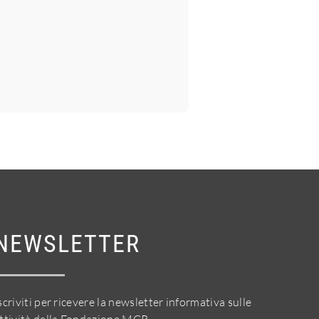
NEWSLETTER
scriviti per ricevere la newsletter informativa sulle
ttività della Fondazione MCR