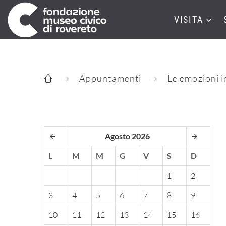
VISITA
Appuntamenti
Le emozioni i
Agosto 2026
L
M
M
G
V
S
D
1
2
3
4
5
6
7
8
9
10
11
12
13
14
15
16