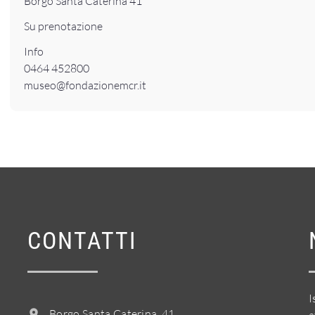
Borgo Santa Caterina 41
Su prenotazione
Info
0464 452800
museo@fondazionemcr.it
CONTATTI
I
Borgo Santa Caterina, 41
a