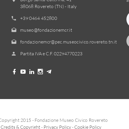
38068 Rovereto (TN) - Italy
+39 0464 452800
museo@fondazionemcr.it
fondazionemcr@pec.museocivico.rovereto.tn.it
Partita IVA e C.F. 02294770223
Copyright 2015 - Fondazione Museo Civico Rovereto
Credits & Copyright
-
Privacy Policy
-
Cookie Policy