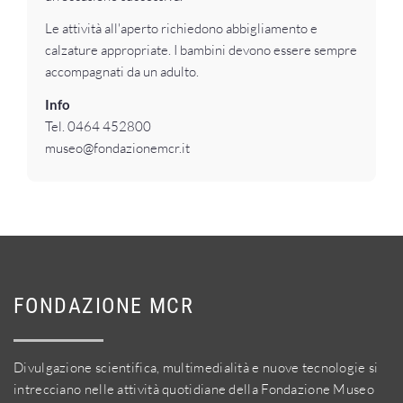
Le attività all'aperto richiedono abbigliamento e
calzature appropriate. I bambini devono essere sempre
accompagnati da un adulto.
Info
Tel. 0464 452800
museo@fondazionemcr.it
FONDAZIONE MCR
Divulgazione scientifica, multimedialità e nuove tecnologie si
intrecciano nelle attività quotidiane della Fondazione Museo