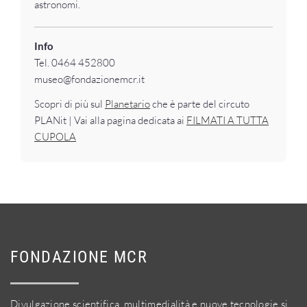
astronomi.
Info
Tel. 0464 452800
museo@fondazionemcr.it
Scopri di più sul
Planetario
che è parte del circuto
PLANit | Vai alla pagina dedicata ai
FILMATI A TUTTA
CUPOLA
FONDAZIONE MCR
Divulgazione scientifica, multimedialità e nuove tecnologie si