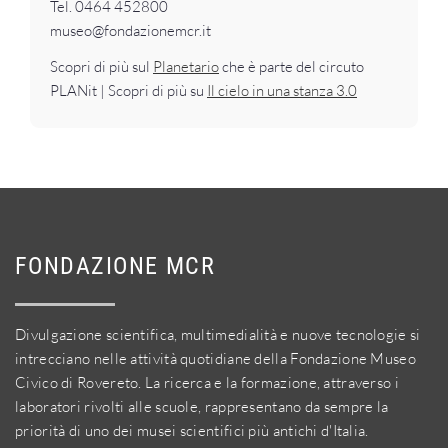
Tel. 0464 452800
museo@fondazionemcr.it
Scopri di più sul
Planetario
che è parte del circuto
PLANit | Scopri di più su
Il cielo in una stanza 3.0
FONDAZIONE MCR
Divulgazione scientifica, multimedialità e nuove tecnologie si
intrecciano nelle attività quotidiane della Fondazione Museo
Civico di Rovereto. La ricerca e la formazione, attraverso i
laboratori rivolti alle scuole, rappresentano da sempre la
priorità di uno dei musei scientifici più antichi d'Italia.