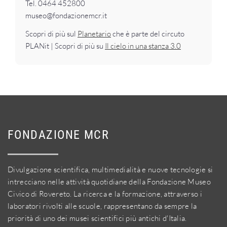
Tel. 0464 452800
museo@fondazionemcr.it
Scopri di più sul
Planetario
che è parte del circuto
PLANit | Scopri di più su
Il cielo in una stanza 3.0
FONDAZIONE MCR
Divulgazione scientifica, multimedialità e nuove tecnologie si
intrecciano nelle attività quotidiane della Fondazione Museo
Civico di Rovereto. La ricerca e la formazione, attraverso i
laboratori rivolti alle scuole, rappresentano da sempre la
priorità di uno dei musei scientifici più antichi d'Italia.