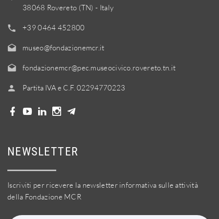
38068 Rovereto (TN) - Italy
+39 0464 452800
museo@fondazionemcr.it
fondazionemcr@pec.museocivico.rovereto.tn.it
Partita IVA e C.F. 02294770223
NEWSLETTER
Iscriviti per ricevere la newsletter informativa sulle attività
della Fondazione MCR