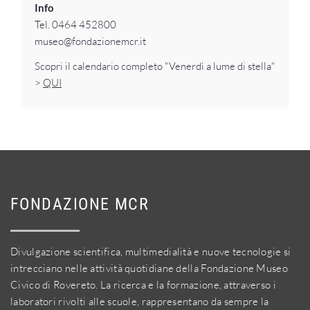
Info
Tel. 0464 452800
museo@fondazionemcr.it
Scopri il calendario completo "Venerdì a lume di stella"
>
QUI
FONDAZIONE MCR
Divulgazione scientifica, multimedialità e nuove tecnologie si
intrecciano nelle attività quotidiane della Fondazione Museo
Civico di Rovereto. La ricerca e la formazione, attraverso i
laboratori rivolti alle scuole, rappresentano da sempre la