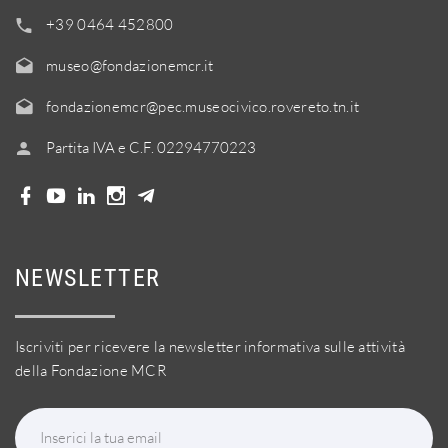
+39 0464 452800
museo@fondazionemcr.it
fondazionemcr@pec.museocivico.rovereto.tn.it
Partita IVA e C.F. 02294770223
NEWSLETTER
Iscriviti per ricevere la newsletter informativa sulle attività
della Fondazione MCR
Inserici la tua email