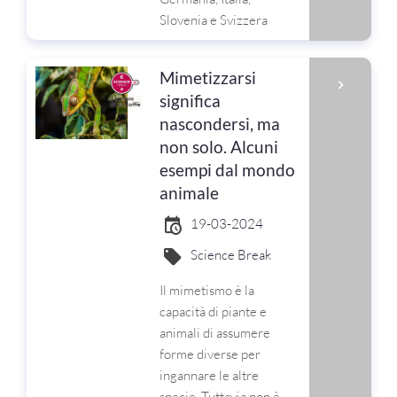
Slovenia e Svizzera
Mimetizzarsi
significa
nascondersi, ma
non solo. Alcuni
esempi dal mondo
animale
19-03-2024
Science Break
Il mimetismo è la
capacità di piante e
animali di assumere
forme diverse per
ingannare le altre
specie. Tuttavia non è