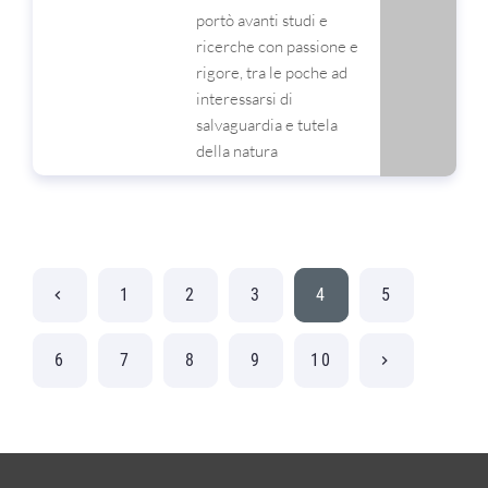
portò avanti studi e
ricerche con passione e
rigore, tra le poche ad
interessarsi di
salvaguardia e tutela
della natura
1
2
3
4
5
6
7
8
9
10