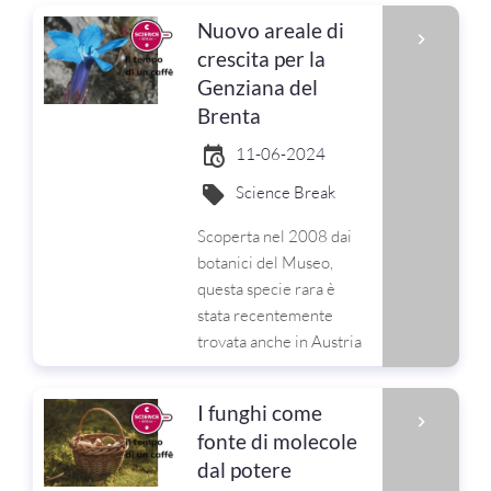
Nuovo areale di
crescita per la
Genziana del
Brenta
11-06-2024
Science Break
Scoperta nel 2008 dai
botanici del Museo,
questa specie rara è
stata recentemente
trovata anche in Austria
I funghi come
fonte di molecole
dal potere