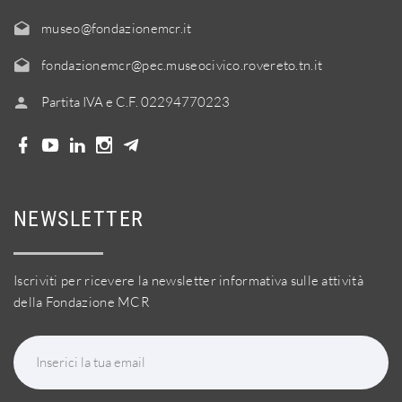
museo@fondazionemcr.it
fondazionemcr@pec.museocivico.rovereto.tn.it
Partita IVA e C.F. 02294770223
NEWSLETTER
Iscriviti per ricevere la newsletter informativa sulle attività
della Fondazione MCR
Inserici la tua email