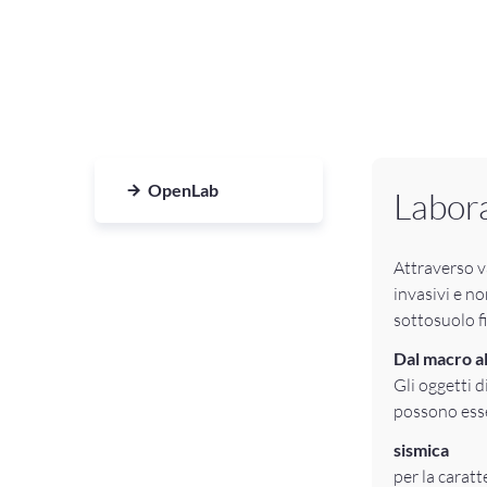
OpenLab
Labora
Attraverso va
invasivi e no
sottosuolo fi
Dal macro a
Gli oggetti 
possono esse
sismica
per la caratt