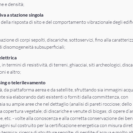
he e densità;
iva a stazione singola
 della risposta di sito e del comportamento vibrazionale degli edific
uazione di corpi sepolti, discariche, sottoservizi, fino alla caratteri
 di disomogeneità subsuperficiali;
lettrica
 in termini di resistività, di terreni, ghiacciai, siti archeologici, disca
ni e altro;
ing o telerilevamento
à, da piattaforma aerea e da satellite, sfruttando sia immagini acqu
e sia elaborando dati esistenti o forniti dalla committenza, con
sia su ampie aree che nel dettaglio (analisi di pareti rocciose; dello
la copertura vegetale; di discariche e venute di biogas; di opere d’ar
e, etc. - volte alla conoscenza e alla corretta conservazione dei ben
dagini sul costruito per la certificazione energetica con misura diret
termica; ricerca di strutture sepolte; di perdite d’acqua e molto al