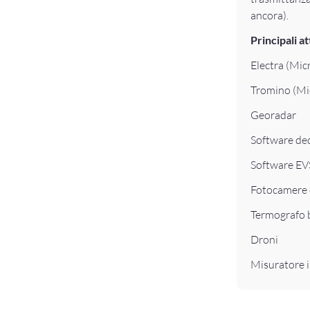
ancora).
Principali a
Electra (Mic
Tromino (Mi
Georadar
Software dedi
Software EVS
Fotocamere 
Termografo 
Droni
Misuratore 