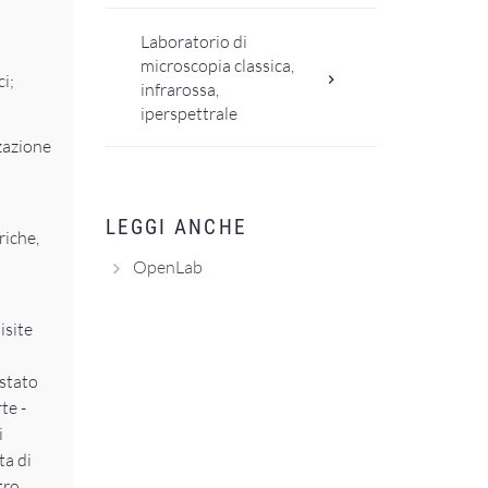
Laboratorio di
microscopia classica,
i;
infrarossa,
iperspettrale
zzazione
LEGGI ANCHE
riche,
OpenLab
isite
 stato
te -
i
ta di
tro