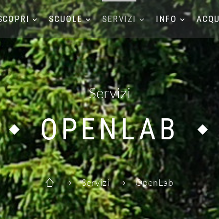
SCOPRI
SCUOLE
SERVIZI
INFO
ACQU
Servizi
OPENLAB
Servizi
OpenLab