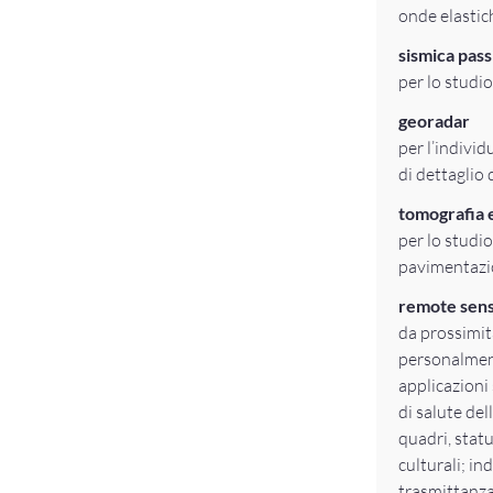
onde elastic
sismica pass
per lo studio
georadar
per l’individ
di dettaglio
tomografia e
per lo studio,
pavimentazio
remote sens
da prossimit
personalment
applicazioni 
di salute del
quadri, statu
culturali; in
trasmittanza 