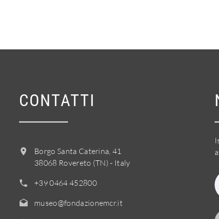
CONTATTI
I
Borgo Santa Caterina, 41
a
38068 Rovereto (TN) - Italy
+39 0464 452800
museo@fondazionemcr.it