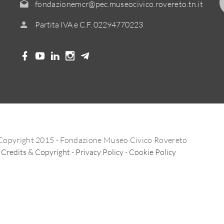
fondazionemcr@pec.museocivico.rovereto.tn.it
Partita IVA e C.F. 02294770223
Copyright 2015 - Fondazione Museo Civico Rovereto
Credits & Copyright
-
Privacy Policy
-
Cookie Policy
Informativa sulla raccolta
Le tue preferenze relative alla privacy