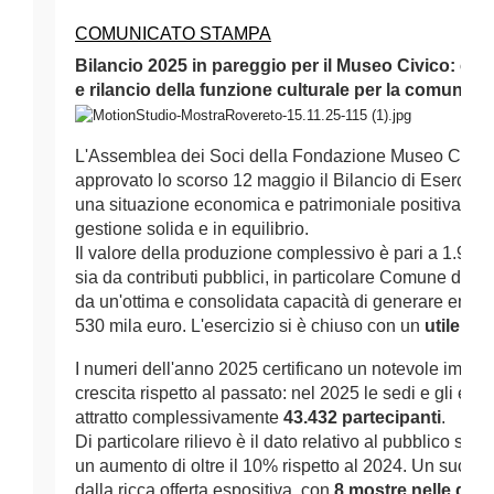
COMUNICATO STAMPA
Bilancio 2025 in pareggio per il Museo Civico: cres
e rilancio della funzione culturale per la comunità
L'Assemblea dei Soci della Fondazione Museo Civico 
approvato lo scorso 12 maggio il Bilancio di Esercizi
una situazione economica e patrimoniale positiva, ch
gestione solida e in equilibrio. 
Il valore della produzione complessivo è pari a 1.938.
sia da contributi pubblici, in particolare Comune di Ro
da un'ottima e consolidata capacità di generare entrate
530 mila euro. L'esercizio si è chiuso con un 
utile ne
I numeri dell'anno 2025 certificano un notevole impatto
crescita rispetto al passato: nel 2025 le sedi e gli ev
attratto complessivamente 
43.432 partecipanti
.
Di particolare rilievo è il dato relativo al pubblico spo
un aumento di oltre il 10% rispetto al 2024. Un succes
dalla ricca offerta espositiva, con 
8 mostre nelle due s