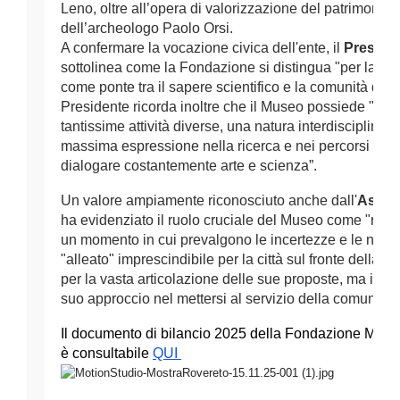
Leno, oltre all’opera di valorizzazione del patrimonio e 
dell’archeologo Paolo Orsi.   
A confermare la vocazione civica dell'ente, il 
Preside
sottolinea come la Fondazione si distingua "per la sua
come ponte tra il sapere scientifico e la comunità di rife
Presidente ricorda inoltre che il Museo possiede "mol
tantissime attività diverse, una natura interdisciplinare
massima espressione nella ricerca e nei percorsi esposi
dialogare costantemente arte e scienza”.
Un valore ampiamente riconosciuto anche dall'
Asses
ha evidenziato il ruolo cruciale del Museo come "riferim
un momento in cui prevalgono le incertezze e le notizie
"alleato" imprescindibile per la città sul fronte della 
per la vasta articolazione delle sue proposte, ma in par
suo approccio nel mettersi al servizio della comunità".
Il documento di bilancio 2025 della Fondazione Museo
è consultabile 
QUI 