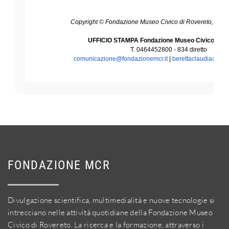
Copyright © Fondazione Museo Civico di Rovereto, All ri
UFFICIO STAMPA Fondazione Museo Civico di R
T. 0464452800 - 834 diretto
comunicazione@fondazionemcr.it
|
berettaclaudia@
fon
FONDAZIONE MCR
Divulgazione scientifica, multimedialità e nuove tecnologie si
intrecciano nelle attività quotidiane della Fondazione Museo
Civico di Rovereto. La ricerca e la formazione, attraverso i