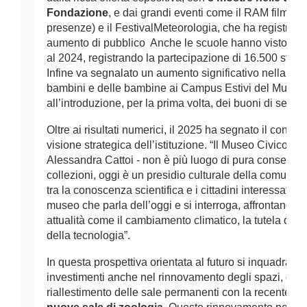
Fondazione
, e dai grandi eventi come il RAM film festi
presenze) e il FestivalMeteorologia, che ha registrato 
aumento di pubblico  Anche le scuole hanno visto un i
al 2024, registrando la partecipazione di 16.500 studen
Infine va segnalato un aumento significativo nella par
bambini e delle bambine ai Campus Estivi del Museo, 
all’introduzione, per la prima volta, dei buoni di servizi
Oltre ai risultati numerici, il 2025 ha segnato il consol
visione strategica dell’istituzione. “Il Museo Civico - c
Alessandra Cattoi - non è più luogo di pura conservazi
collezioni, oggi è un presidio culturale della comunità
tra la conoscenza scientifica e i cittadini interessati. .
museo che parla dell’oggi e si interroga, affrontando te
attualità come il cambiamento climatico, la tutela del ter
della tecnologia”. 
In questa prospettiva orientata al futuro si inquadrano i s
investimenti anche nel rinnovamento degli spazi, che i
riallestimento delle sale permanenti con la recente ape