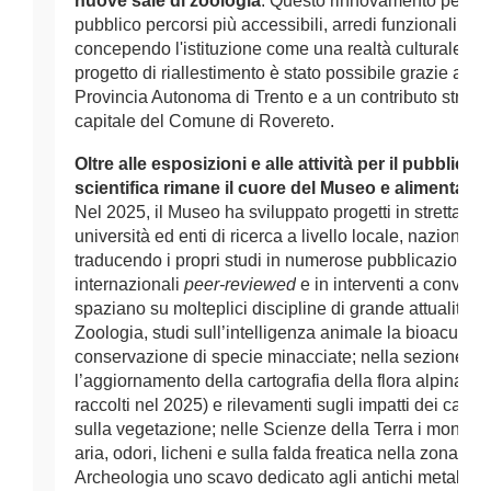
nuove sale di zoologia
. Questo rinnovamento permetter
pubblico percorsi più accessibili, arredi funzionali e str
concependo l'istituzione come una realtà culturale semp
progetto di riallestimento è stato possibile grazie a un
Provincia Autonoma di Trento e a un contributo straord
capitale del Comune di Rovereto. 
Oltre alle esposizioni e alle attività per il pubblico, l
Nel 2025, il Museo ha sviluppato progetti in stretta co
università ed enti di ricerca a livello locale, nazionale e
traducendo i propri studi in numerose pubblicazioni su 
internazionali 
peer-reviewed
 e in interventi a convegni
spaziano su molteplici discipline di grande attualità:: 
Zoologia, studi sull’intelligenza animale la bioacustica 
conservazione di specie minacciate; nella sezione Bot
l’aggiornamento della cartografia della flora alpina (ci
raccolti nel 2025) e rilevamenti sugli impatti dei cambi
sulla vegetazione; nelle Scienze della Terra i monitora
aria, odori, licheni e sulla falda freatica nella zona di R
Archeologia uno scavo dedicato agli antichi metallurghi