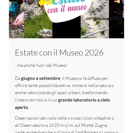
Estate con il Museo 2026
...ma anche fuori dal Museo!
Da
giugno a settembre
, il Museo si fa diffuso per
offrire tante possibilità estive, immersi nella natura o
anche valorizzando gli spazi urbani, trasformando
l'intero territorio in un
grande laboratorio a cielo
aperto
.
Osservazioni del cielo nelle circoscrizioni cittadine o
all'Osservatorio a 1620 m.s.l.m. sul Monte Zugna,
visite archeologiche sull'isola di Sant'Andrea a Loppio o