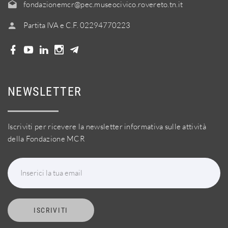
fondazionemcr@pec.museocivico.rovereto.tn.it
Partita IVA e C.F. 02294770223
NEWSLETTER
Iscriviti per ricevere la newsletter informativa sulle attività
della Fondazione MCR
Inserici la tua email
ISCRIVITI