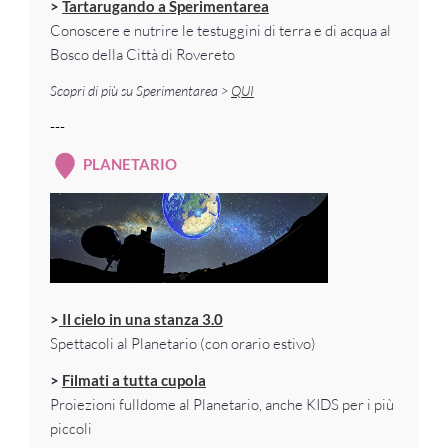
>
Tartarugando a Sperimentarea
Conoscere e nutrire le testuggini di terra e di acqua al
Bosco della Città di Rovereto
Scopri di più su Sperimentarea >
QUI
---
PLANETARIO
>
Il cielo in una stanza 3.0
Spettacoli al Planetario (con orario estivo)
>
Filmati a tutta cupola
Proiezioni fulldome al Planetario, anche KIDS per i più
piccoli