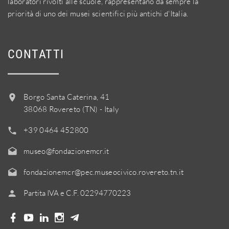
laboratori rivolti alle scuole, rappresentano da sempre la
priorità di uno dei musei scientifici più antichi d'Italia.
CONTATTI
Borgo Santa Caterina, 41
38068 Rovereto (TN) - Italy
+39 0464 452800
museo@fondazionemcr.it
fondazionemcr@pec.museocivico.rovereto.tn.it
Partita IVA e C.F. 02294770223