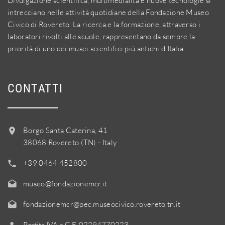
Divulgazione scientifica, multimedialità e nuove tecnologie si
intrecciano nelle attività quotidiane della Fondazione Museo
Civico di Rovereto. La ricerca e la formazione, attraverso i
laboratori rivolti alle scuole, rappresentano da sempre la
priorità di uno dei musei scientifici più antichi d'Italia.
CONTATTI
Borgo Santa Caterina, 41
38068 Rovereto (TN) - Italy
+39 0464 452800
museo@fondazionemcr.it
fondazionemcr@pec.museocivico.rovereto.tn.it
Partita IVA e C.F. 02294770223