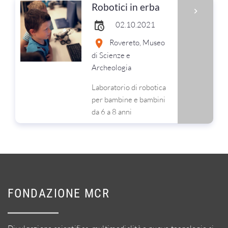
Robotici in erba
02.10.2021
Rovereto, Museo
di Scienze e
Archeologia
Laboratorio di robotica
per bambine e bambini
da 6 a 8 anni
FONDAZIONE MCR