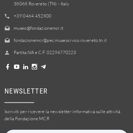
38068 Rovereto (TN) - Italy
+39 0464 452800
museo@fondazionemcr.it
fondazionemcr@pec.museocivico.rovereto.tn.it
Partita IVA e C.F. 02294770223
NEWSLETTER
Iscriviti per ricevere la newsletter informativa sulle attività
della Fondazione MCR