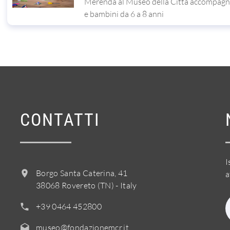
Merenda al Museo della Città accompagna
e bambini da 6 a 8 anni
CONTATTI
I
Borgo Santa Caterina, 41
a
38068 Rovereto (TN) - Italy
+39 0464 452800
museo@fondazionemcr.it