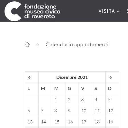
VISITA
Calendario appuntamenti
Dicembre 2021
L
M
M
G
V
S
D
1
2
3
4
5
6
7
8
9
10
11
12
13
14
15
16
17
18
19