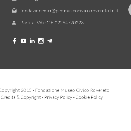
fondazionemcr@pec.museocivico.rovereto.tn.it
Partita IVA e C.F. 02294770223
Copyright 2015 - Fondazione Museo Civico Rovereto
Credits & Copyright
-
Privacy Policy
-
Cookie Policy