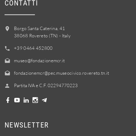
CONTATTI
Borgo Santa Caterina, 41
38068 Rovereto (TN) - Italy
+39 0464 452800
museo@fondazionemcr.it
fondazionemcr@pec.museocivico.rovereto.tn.it
Partita IVA e C.F. 02294770223
NEWSLETTER