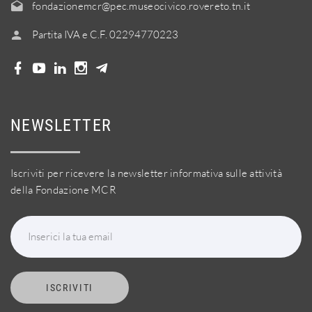
fondazionemcr@pec.museocivico.rovereto.tn.it
Partita IVA e C.F. 02294770223
NEWSLETTER
Iscriviti per ricevere la newsletter informativa sulle attività
della Fondazione MCR
Inserici la tua email
ISCRIVITI