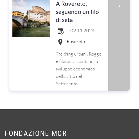
A Rovereto,
seguendo un filo
di seta
09.11.2024
Rovereto
Trekking urbani. Rogge
e filatoi raccontano lo
sviluppo economico
della città nel
Settecento
FONDAZIONE MCR