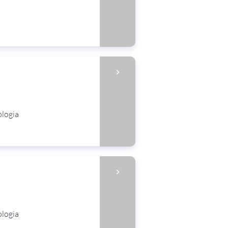
ologia
ologia