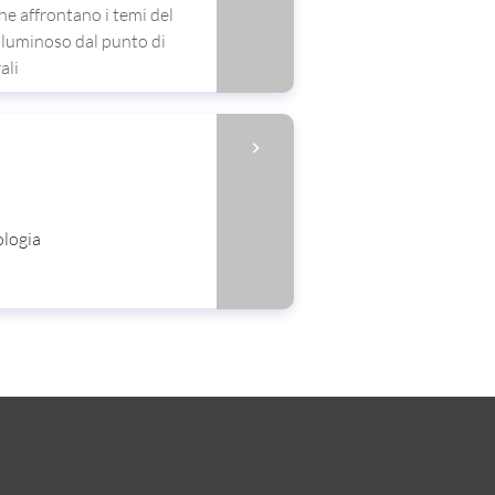
che affrontano i temi del
 luminoso dal punto di
ali
ologia