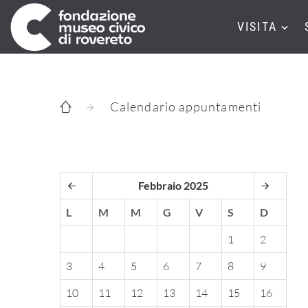
VISITA
Calendario appuntamenti
Febbraio 2025
L
M
M
G
V
S
D
1
2
3
4
5
6
7
8
9
10
11
12
13
14
15
16