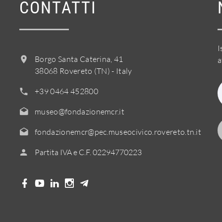
CONTATTI
I
Borgo Santa Caterina, 41
a
38068 Rovereto (TN) - Italy
+39 0464 452800
museo@fondazionemcr.it
fondazionemcr@pec.museocivico.rovereto.tn.it
Partita IVA e C.F. 02294770223