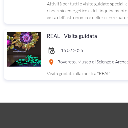
Attività per tutti e visite guidate speciali 
risparmio energetico e dell'inquinamento
vista dell'astronomia e delle scienze natur
REAL | Visita guidata
16.02.2025
Rovereto, Museo di Scienze e Arche
Visita guidata alla mostra "REAL"