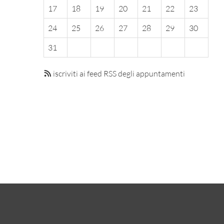
17
18
19
20
21
22
23
24
25
26
27
28
29
30
31
iscriviti ai feed RSS degli appuntamenti