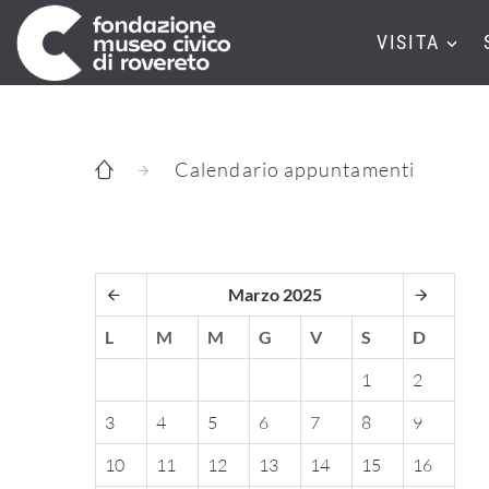
VISITA
Calendario appuntamenti
Marzo 2025
L
M
M
G
V
S
D
1
2
3
4
5
6
7
8
9
10
11
12
13
14
15
16