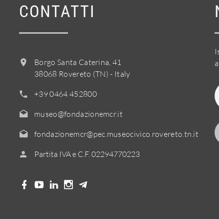
CONTATTI
I
Borgo Santa Caterina, 41
a
38068 Rovereto (TN) - Italy
+39 0464 452800
museo@fondazionemcr.it
fondazionemcr@pec.museocivico.rovereto.tn.it
Partita IVA e C.F. 02294770223