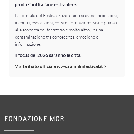
produzioni italiane e straniere.
La formula del Festival roveretano prevede proiezioni,
incontri, esposizioni, corsi di formazione, visite guidate
alla scoperta del territorio e molto altro, in una
contaminazione tra conoscenza, emozione e
informazione.
Il
focus del 2026 saranno le città.
Visita il sito ufficiale www.ramfilmfestival.it >
FONDAZIONE MCR