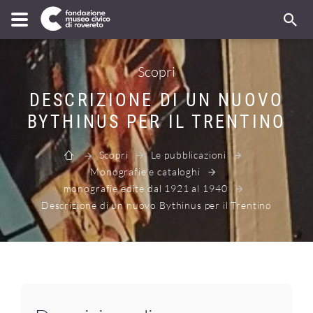
Scopri
DESCRIZIONE DI UN NUOVO
BYTHINUS PER IL TRENTINO
Scopri
Le pubblicazioni
Monografie e cataloghi
monografie edite dal 1921 al 1940
Descrizione di un nuovo Bythinus per il Trentino