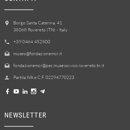
Borgo Santa Caterina, 41
38068 Rovereto (TN) - Italy
+39 0464 452800
museo@fondazionemcr.it
fondazionemcr@pec.museocivico.rovereto.tn.it
Partita IVA e C.F. 02294770223
NEWSLETTER