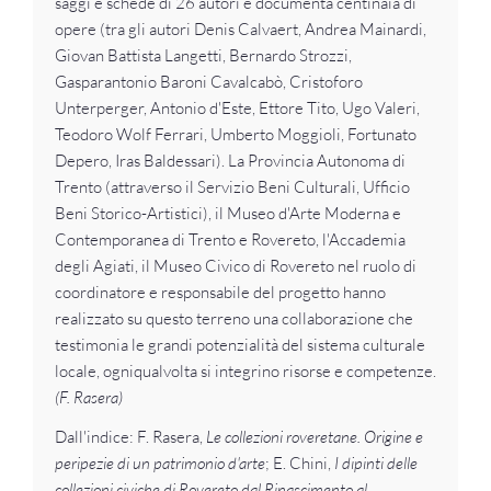
saggi e schede di 26 autori e documenta centinaia di
opere (tra gli autori Denis Calvaert, Andrea Mainardi,
Giovan Battista Langetti, Bernardo Strozzi,
Gasparantonio Baroni Cavalcabò, Cristoforo
Unterperger, Antonio d'Este, Ettore Tito, Ugo Valeri,
Teodoro Wolf Ferrari, Umberto Moggioli, Fortunato
Depero, Iras Baldessari). La Provincia Autonoma di
Trento (attraverso il Servizio Beni Culturali, Ufficio
Beni Storico-Artistici), il Museo d'Arte Moderna e
Contemporanea di Trento e Rovereto, l'Accademia
degli Agiati, il Museo Civico di Rovereto nel ruolo di
coordinatore e responsabile del progetto hanno
realizzato su questo terreno una collaborazione che
testimonia le grandi potenzialità del sistema culturale
locale, ogniqualvolta si integrino risorse e competenze.
(F. Rasera)
Dall'indice: F. Rasera,
Le collezioni roveretane. Origine e
peripezie di un patrimonio d'arte
; E. Chini,
I dipinti delle
collezioni civiche di Rovereto dal Rinascimento al