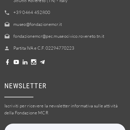
38068 Rovereto (TN) - Italy
+39 0464 452800
museo@fondazionemcr.it
fondazionemcr@pec.museocivico.rovereto.tn.it
Partita IVA e C.F. 02294770223
NEWSLETTER
Iscriviti per ricevere la newsletter informativa sulle attività
della Fondazione MCR