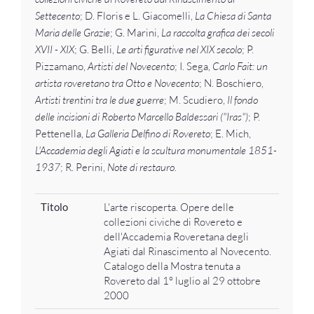
Settecento
; D. Floris e L. Giacomelli,
La Chiesa di Santa
Maria delle Grazie
; G. Marini,
La raccolta grafica dei secoli
XVII - XIX
; G. Belli,
Le arti figurative nel XIX secolo
; P.
Pizzamano,
Artisti del Novecento
; I. Sega,
Carlo Fait: un
artista roveretano tra Otto e Novecento
; N. Boschiero,
Artisti trentini tra le due guerre
; M. Scudiero,
Il fondo
delle incisioni di Roberto Marcello Baldessari ("Iras")
; P.
Pettenella,
La Galleria Delfino di Rovereto
; E. Mich,
L'Accademia degli Agiati e la scultura monumentale 1851-
1937
; R. Perini,
Note di restauro
.
Titolo
L'arte riscoperta. Opere delle
collezioni civiche di Rovereto e
dell'Accademia Roveretana degli
Agiati dal Rinascimento al Novecento.
Catalogo della Mostra tenuta a
Rovereto dal 1° luglio al 29 ottobre
2000