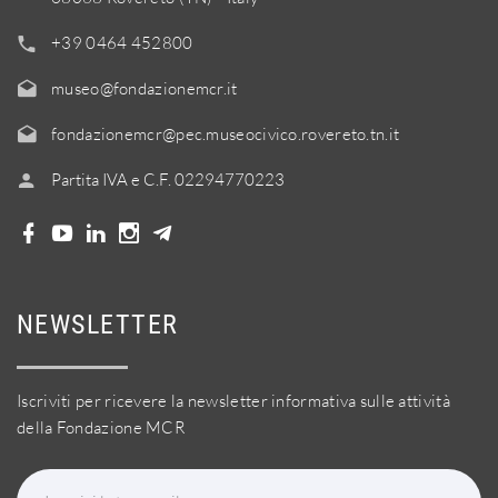
+39 0464 452800
museo@fondazionemcr.it
fondazionemcr@pec.museocivico.rovereto.tn.it
Partita IVA e C.F. 02294770223
NEWSLETTER
Iscriviti per ricevere la newsletter informativa sulle attività
della Fondazione MCR