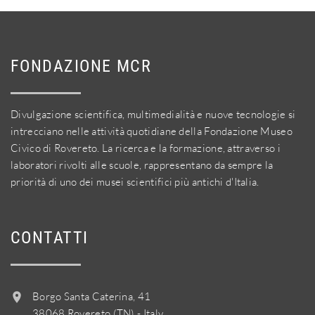
FONDAZIONE MCR
Divulgazione scientifica, multimedialità e nuove tecnologie si
intrecciano nelle attività quotidiane della Fondazione Museo
Civico di Rovereto. La ricerca e la formazione, attraverso i
laboratori rivolti alle scuole, rappresentano da sempre la
priorità di uno dei musei scientifici più antichi d'Italia.
CONTATTI
Borgo Santa Caterina, 41
38068 Rovereto (TN) - Italy