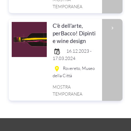
TEMPORANEA
C'è dell'arte,
perBacco! Dipinti
e wine design
16.12.2023 -
17.03.2024
Rovereto, Museo
della Città
MOSTRA
TEMPORANEA