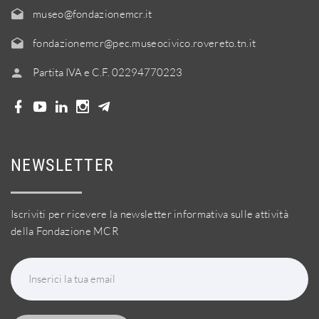
museo@fondazionemcr.it
fondazionemcr@pec.museocivico.rovereto.tn.it
Partita IVA e C.F. 02294770223
NEWSLETTER
Iscriviti per ricevere la newsletter informativa sulle attività
della Fondazione MCR
Inserici la tua email