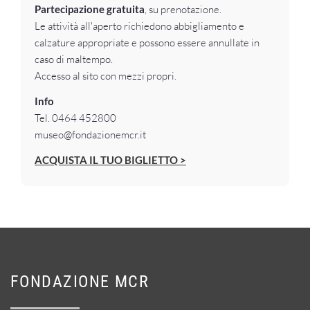
Partecipazione gratuita
, su prenotazione.
Le attività all'aperto richiedono abbigliamento e
calzature appropriate e possono essere annullate in
caso di maltempo.
Accesso al sito con mezzi propri.
Info
Tel. 0464 452800
museo@fondazionemcr.it
ACQUISTA IL TUO BIGLIETTO >
FONDAZIONE MCR