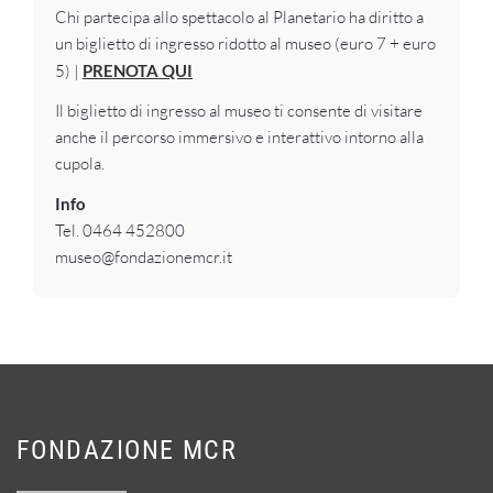
Chi partecipa allo spettacolo al Planetario ha diritto a
un biglietto di ingresso ridotto al museo (euro 7 + euro
5) |
PRENOTA QUI
Il biglietto di ingresso al museo ti consente di visitare
anche il percorso immersivo e interattivo intorno alla
cupola.
Info
Tel. 0464 452800
museo@fondazionemcr.it
FONDAZIONE MCR