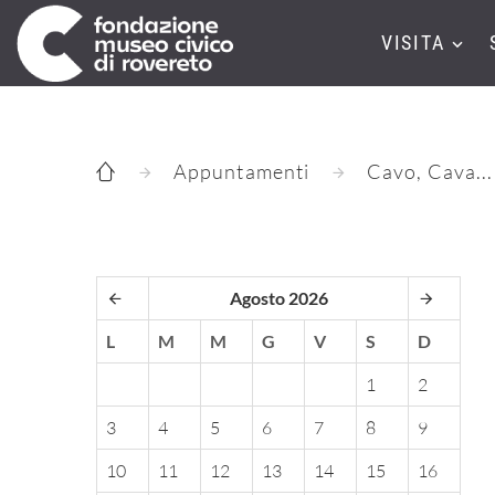
VISITA
Appuntamenti
Cavo, Cava...
Agosto 2026
L
M
M
G
V
S
D
1
2
3
4
5
6
7
8
9
10
11
12
13
14
15
16