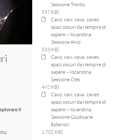
Sessione Trento
557 KB]
Cavo, cavi, cava...caves:
spazi oscuri da riempire di
sapere -- locandina
Sessione Arco
553 KB]
ri
Cavo, cavi, cava...caves:
spazi oscuri da riempire di
sapere -- locandina
Sessione Cles
492 KB]
Cavo, cavi, cava...caves:
spazi oscuri da riempire di
plorare il
sapere -- locandina
Sessione Giudicarie
Esteriori
1.702 KB]
tto