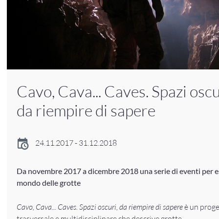
Cavo, Cava... Caves. Spazi oscu
da riempire di sapere
24.11.2017 - 31.12.2018
Da novembre 2017 a dicembre 2018 una serie di eventi per es
mondo delle grotte
Cavo, Cava... Caves. Spazi oscuri, da riempire di sapere
è un proge
trasversale e multidisciplinare che descrive grotte,