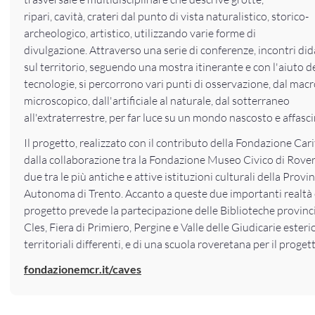
ripari, cavità, crateri dal punto di vista naturalistico, storico-
archeologico, artistico, utilizzando varie forme di
divulgazione. Attraverso una serie di conferenze, incontri didat
sul territorio, seguendo una mostra itinerante e con l'aiuto d
tecnologie, si percorrono vari punti di osservazione, dal mac
microscopico, dall'artificiale al naturale, dal sotterraneo
all'extraterrestre, per far luce su un mondo nascosto e affasc
Il progetto, realizzato con il contributo della Fondazione Cari
dalla collaborazione tra la Fondazione Museo Civico di Rovere
due tra le più antiche e attive istituzioni culturali della Provi
Autonoma di Trento. Accanto a queste due importanti realtà cu
progetto prevede la partecipazione delle Biblioteche provincia
Cles, Fiera di Primiero, Pergine e Valle delle Giudicarie esterio
territoriali differenti, e di una scuola roveretana per il proget
fondazionemcr.it/caves