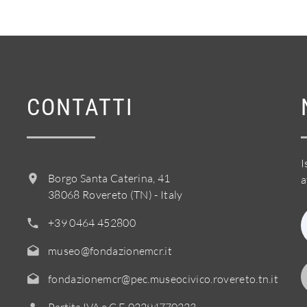
CONTATTI
I
Borgo Santa Caterina, 41
a
38068 Rovereto (TN) - Italy
+39 0464 452800
museo@fondazionemcr.it
fondazionemcr@pec.museocivico.rovereto.tn.it