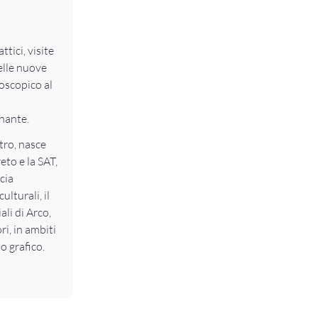
tici, visite
elle nuove
roscopico al
inante.
tro, nasce
to e la SAT,
ncia
lturali, il
li di Arco,
ri, in ambiti
to grafico.