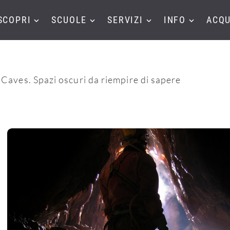
SCOPRI
SCUOLE
SERVIZI
INFO
ACQU
 Caves. Spazi oscuri da riempire di sapere