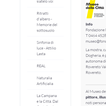
siatelo voi
Ritratti
d'albero -
Info
Memorie del
Fondazione 
sottosuolo
T 0464 452
museo@fond
Sinfonia di
luce - Attilio
La mostra, c
Lasta
Dogheria, è 
autonoma di 
REAL
Rovereto Val
Rovereto.
Naturalia
Artificialia
Al Museo del
La Campana
pittore, illu
e la Città. Dal
noti persona