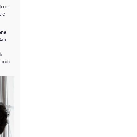
alcuni
e e
one
San
i
iuniti