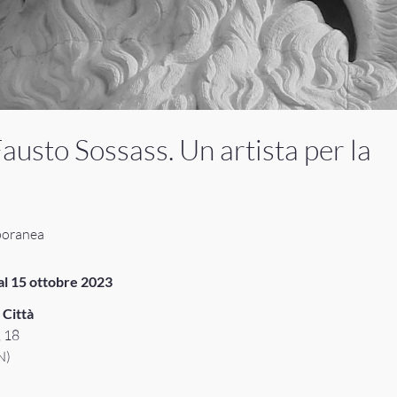
Fausto Sossass. Un artista per la
poranea
o al 15 ottobre 2023
 Città
, 18
N)