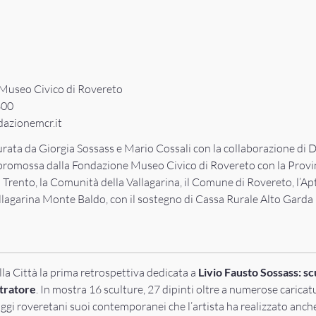
Museo Civico di Rovereto
800
azionemcr.it
urata da Giorgia Sossass e Mario Cossali con la collaborazione di 
promossa dalla Fondazione Museo Civico di Rovereto con la Provi
Trento, la Comunità della Vallagarina, il Comune di Rovereto, l’Ap
lagarina Monte Baldo, con il sostegno di Cassa Rurale Alto Garda
la Città la prima retrospettiva dedicata a
Livio Fausto Sossass: sc
stratore
. In mostra 16 sculture, 27 dipinti oltre a numerose caricat
ggi roveretani suoi contemporanei che l’artista ha realizzato anch