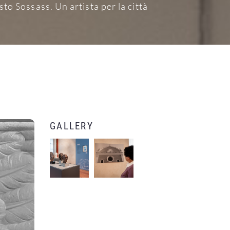
sto Sossass. Un artista per la città
GALLERY