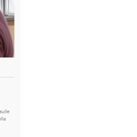
sulle
lla