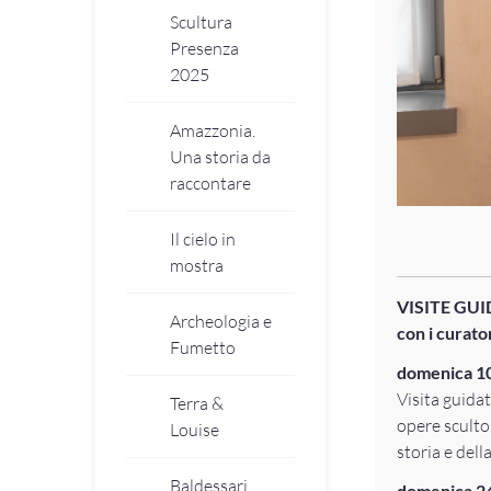
Scultura
Presenza
2025
Amazzonia.
Una storia da
raccontare
Il cielo in
mostra
VISITE GU
Archeologia e
con i curato
Fumetto
domenica 10
Visita guida
Terra &
opere scultor
Louise
storia e dell
Baldessari
domenica 24