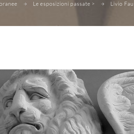
oranee
Le esposizioni passate >
Livio Fau