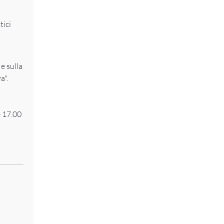
tici
e sulla
a".
e 17.00