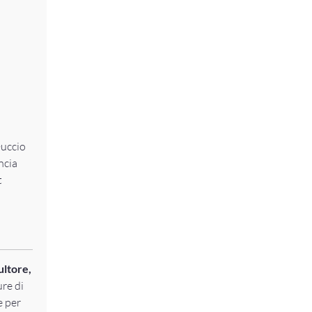
Duccio
ncia
t
ultore,
ure di
e per