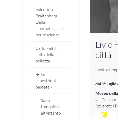
Valentino
Braitenberg.
Dalla
cibernetica alle
neuroscienze
Livio 
Carlo Fait. Il
città
culto della
bellezza
mostra tem
Le
esposizioni
dal 1° lugli
passate >
Museo della
via Calcinari
Sono
Rovereto (T
tranquillo,
altrettanto