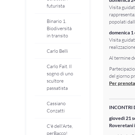
futurista
Visita guidat
rappresentazi
Binario 1.
popolati dall
Biodiversità
domenica 1 
in transito
Visita guidat
realizzazione
Carlo Belli
Al termine de
Carlo Fait. Il
Partecipazio
sogno di uno
del giorno pr
scultore
Per prenotar
passatista
Cassiano
INCONTRI
Conzatti
giovedì 21 
Roveretani i
C'è dell'Arte,
perBacco!