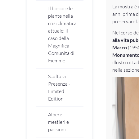
La mostra è i
Il bosco e le
anni prima d
piante nella
preservare la
crisi climatica
attuale: il
Nel corso del
caso della
alla vita pu
Magnifica
Marco
(1950
Comunità di
Monumento ag
Fiemme
illustri citt
nella sezione
Scultura
Presenza -
Limited
Edition
Alberi:
mestieri e
passioni