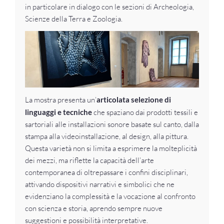
in particolare in dialogo con le sezioni di Archeologia,
Scienze della Terra e Zoologia.
La mostra presenta un’
articolata selezione di
linguaggi e tecniche
che spaziano dai prodotti tessili e
sartoriali alle installazioni sonore basate sul canto, dalla
stampa alla videoinstallazione, al design, alla pittura.
Questa varietà non si limita a esprimere la molteplicità
dei mezzi, ma riflette la capacità dell’arte
contemporanea di oltrepassare i confini disciplinari,
attivando dispositivi narrativi e simbolici che ne
evidenziano la complessità e la vocazione al confronto
con scienza e storia, aprendo sempre nuove
suggestioni e possibilità interpretative.