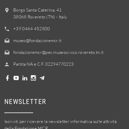
Borgo Santa Caterina, 41
38068 Rovereto (TN) - Italy
+39 0464 452800
museo@fondazionemcr.it
fondazionemcr@pec.museocivico.rovereto.tn.it
Partita IVA e C.F. 02294770223
NEWSLETTER
Iscriviti per ricevere la newsletter informativa sulle attività
della Fondazione MCR