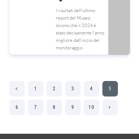
I risultati dell'ultimo
report del Museo
dicono che il 2024 è
stato decisamente l'anno
migliore dall'inizio del
monitoraggio
1
2
3
4
5
6
7
8
9
10