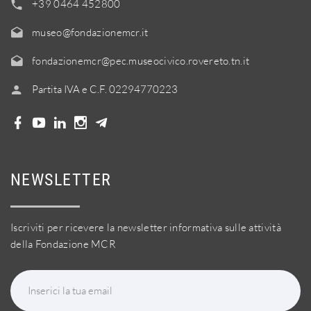
+39 0464 452800
museo@fondazionemcr.it
fondazionemcr@pec.museocivico.rovereto.tn.it
Partita IVA e C.F. 02294770223
NEWSLETTER
Iscriviti per ricevere la newsletter informativa sulle attività
della Fondazione MCR
Inserici la tua email