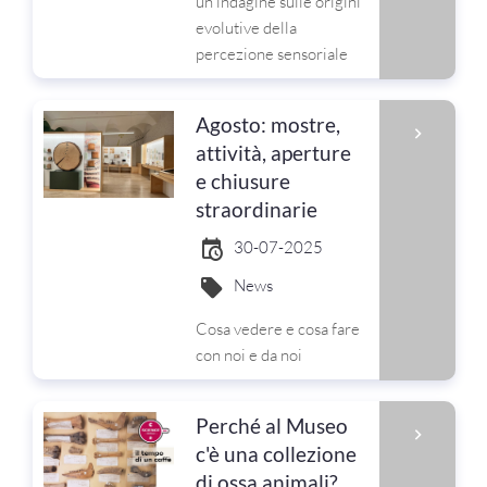
un'indagine sulle origini
evolutive della
percezione sensoriale
Agosto: mostre,
attività, aperture
e chiusure
straordinarie
30-07-2025
News
Cosa vedere e cosa fare
con noi e da noi
Perché al Museo
c'è una collezione
di ossa animali?