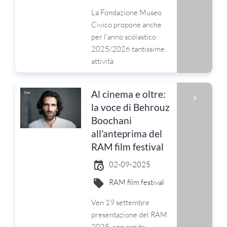
La Fondazione Museo
Civico propone anche
per l'anno scolastico
2025/2026 tantissime
attività
Al cinema e oltre:
la voce di Behrouz
Boochani
all'anteprima del
RAM film festival
02-09-2025
RAM film festival
Ven 19 settembre
presentazione del RAM
2025, con ospite