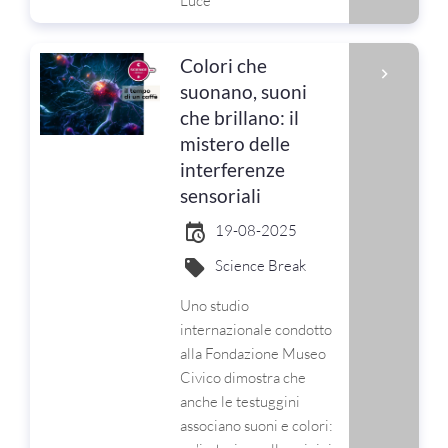
Luce
Colori che
suonano, suoni
che brillano: il
mistero delle
interferenze
sensoriali
19-08-2025
Science Break
Uno studio
internazionale condotto
alla Fondazione Museo
Civico dimostra che
anche le testuggini
associano suoni e colori: